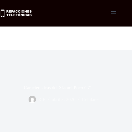
Características del Xiaomi Poco C71
R F
abril 3, 2026
Celulares